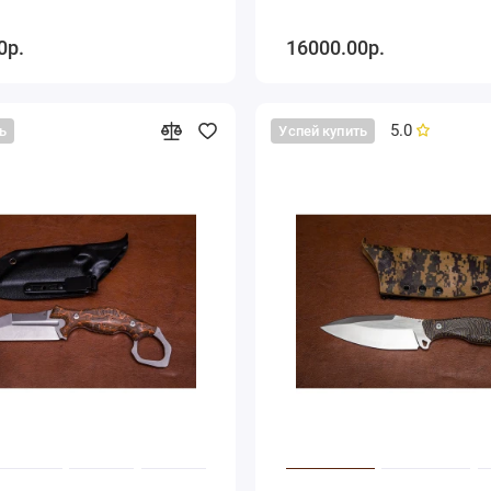
0р.
16000.00р.
5.0
ь
Успей купить