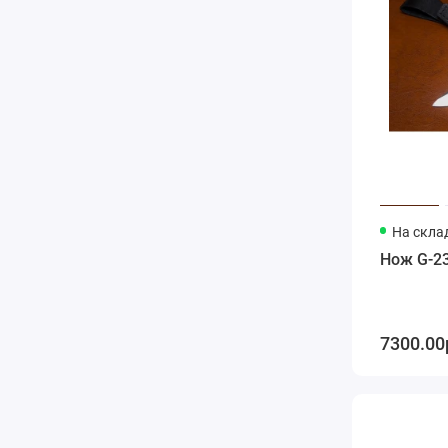
На скла
Нож G-23
7300.00