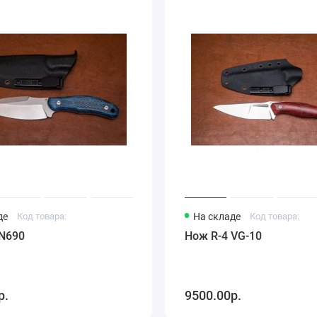
де
Код товара:
На складе
Код товара:
 N690
Нож R-4 VG-10
р.
9500.00р.