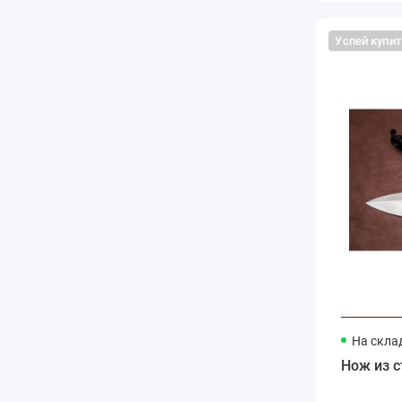
Успей купит
На скла
Нож из с