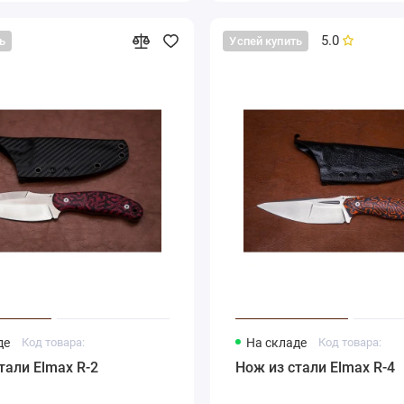
5.0
ь
Успей купить
де
Код товара:
На складе
Код товара:
тали Elmax R-2
Нож из стали Elmax R-4