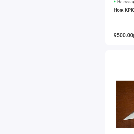
На скла
Нож КРЮ
9500.00