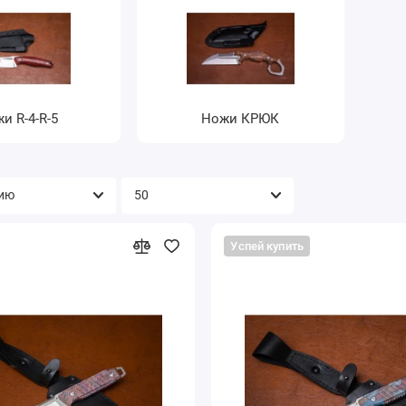
и R-4-R-5
Ножи КРЮК
Успей купить