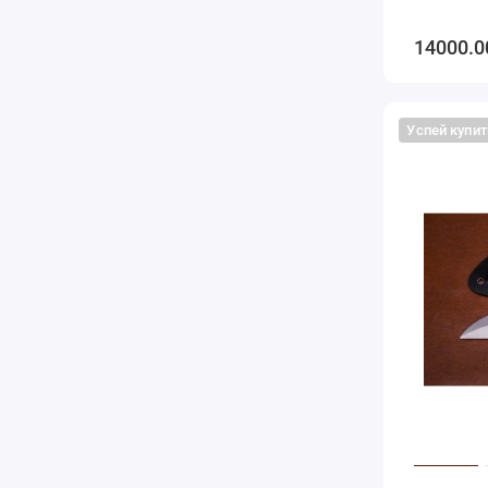
14000.0
Успей купит