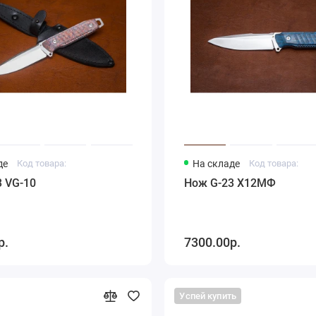
де
Код товара:
На складе
Код товара:
 VG-10
Нож G-23 Х12МФ
р.
7300.00р.
Успей купить