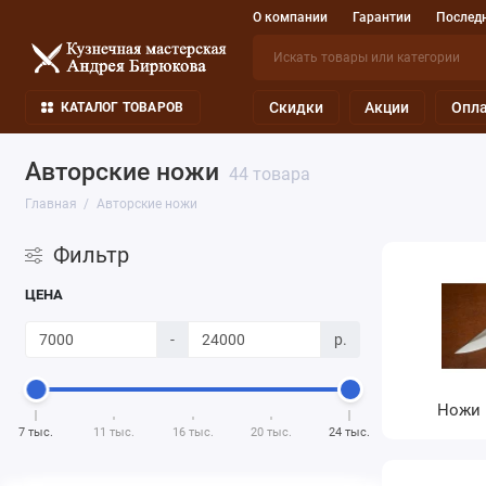
О компании
Гарантии
Последн
Скидки
Акции
Опла
КАТАЛОГ ТОВАРОВ
Авторские ножи
44 товара
Главная
Авторские ножи
Фильтр
ЦЕНА
-
р.
Ножи 
7 тыс.
11 тыс.
16 тыс.
20 тыс.
24 тыс.