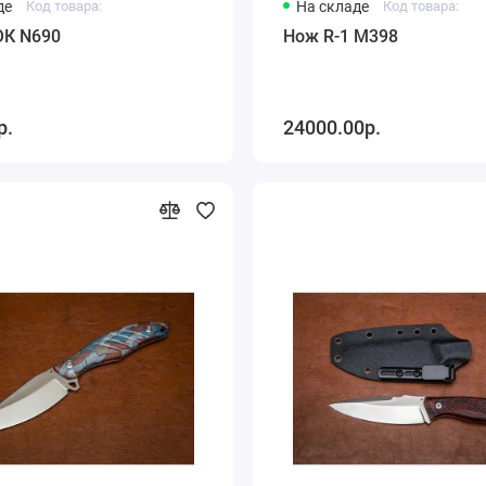
де
Код товара:
На складе
Код товара:
К N690
Нож R-1 М398
р.
24000.00р.