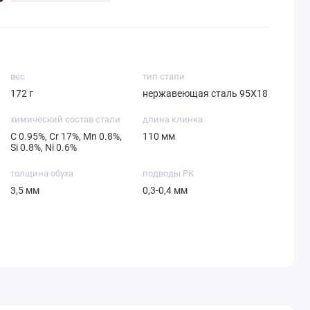
вес
тип стали
172 г
нержавеющая сталь 95Х18
химический состав стали
длина клинка
С 0.95%, Cr 17%, Mn 0.8%,
110 мм
Si 0.8%, Ni 0.6%
толщина обуха
подводы РК
3,5 мм
0,3-0,4 мм