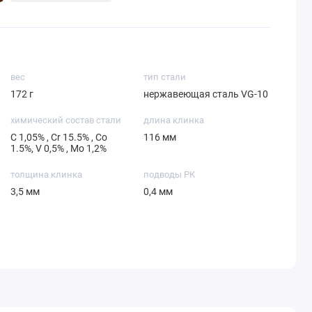
вес
тип стали
172 г
нержавеющая сталь VG-10
химический состав стали
длина клинка
С 1,05% , Cr 15.5% , Co
116 мм
1.5%, V 0,5% , Mo 1,2%
толщина клинка
подводы РК
3,5 мм
0,4 мм