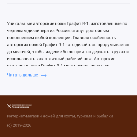
Уникальные авторские ножи Графит R-1, изготовленные по
чертежам дизайнера из России, станут достойным
пополнением любой коллекции. Главная особенность
авторских ножей Графит R-1 - это дизайн: он продумывается
до мелочей, чтобы изделие было приятно держать в руках и
использовать как отличный рабочий нож. Авторские
охотничьи ножи Графит R-1 могут использоваться
охотниками, рыболовами и любителями походов и станут
Читать дальше
незаменимыми помощниками для каждого владельца.
Интернет-магазин ножей для охоты, туризма и рыбалки
(с) 2019-2026