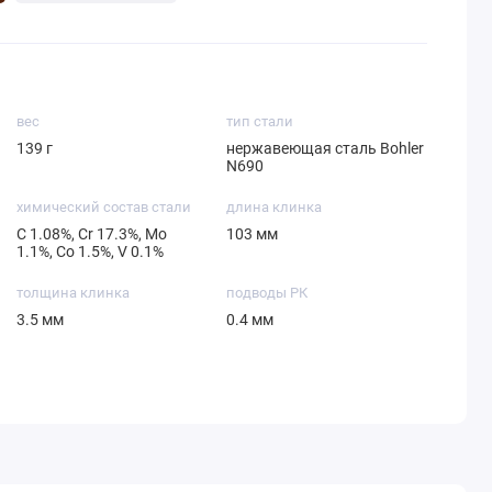
вес
тип стали
139 г
нержавеющая сталь Bohler
N690
химический состав стали
длина клинка
С 1.08%, Cr 17.3%, Mo
103 мм
1.1%, Со 1.5%, V 0.1%
толщина клинка
подводы РК
3.5 мм
0.4 мм