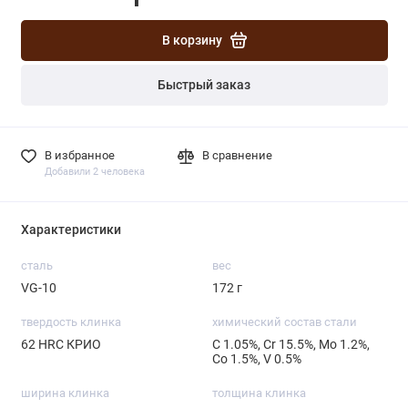
В корзину
Быстрый заказ
В избранное
В сравнение
Добавили 2 человека
Характеристики
сталь
вес
VG-10
172 г
твердость клинка
химический состав стали
62 HRC КРИО
С 1.05%, Cr 15.5%, Mo 1.2%,
Со 1.5%, V 0.5%
ширина клинка
толщина клинка