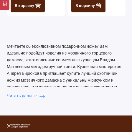
В корзину
В корзину
Мечтаете об эксклюзивном подарочном ноже? Вам
идеально подойдут изделия из мозаичного торцевого
дамаска, изготовленные совместно с кузнецом Владом
Матвеевым методом ручной ковки. Кузнечная мастерская
Андрея Бирюкова приглашает купить лучший охотничий
нож из мозаичного дамаска с уникальным рисунком и
превосходными эксплуатационными характеристиками.
Наши клинки прочные, выдерживают значительные
Читать дальше
механические нагрузки и отлично держат заточку. Они
справятся со свежеванием туши, чисткой рыбы и десятком
других задач, которые встают перед человеком в условиях
дикой природы. Что представляют собой ножи из
мозаичного дамаска? Мозаичный дамаск —