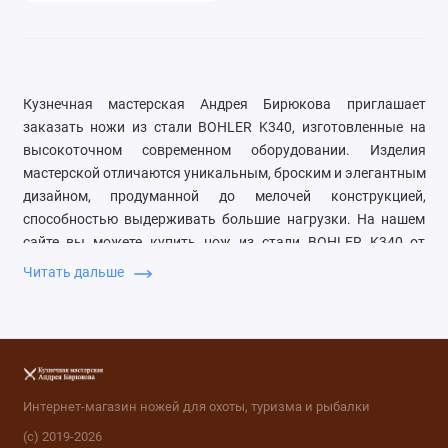
Кузнечная мастерская Андрея Бирюкова приглашает
заказать ножи из стали
BOHLER K340
, изготовленные на
высокоточном современном оборудовании. Изделия
мастерской отличаются уникальным, броским и элегантным
дизайном, продуманной до мелочей конструкцией,
способностью выдерживать большие нагрузки. На нашем
сайте вы можете купить нож из стали BOHLER K340 от
производителя: мы установили доступные расценки на
Читать дальше
продукцию и регулярно объявляем скидки.
Чем хороши ножи BOHLER
K340
Интернет-магазин ножей для охоты, туризма и рыбалки
(с) 2019-2026