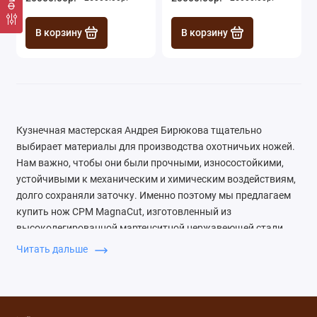
В корзину
В корзину
Кузнечная мастерская Андрея Бирюкова тщательно
выбирает материалы для производства охотничьих ножей.
Нам важно, чтобы они были прочными, износостойкими,
устойчивыми к механическим и химическим воздействиям,
долго сохраняли заточку. Именно поэтому мы предлагаем
купить нож CPM MagnaCut, изготовленный из
высоколегированной мартенситной нержавеющей стали.
Такой клинок прослужит долгие годы, прекрасно
Читать дальше
справляясь с любыми задачами, стоящими перед
охотниками. Сталь CPM MagnaCut выпускается
американским концерном Crucible Industries. Компания
производит ее по технологии Crucible Particle Metallurgy