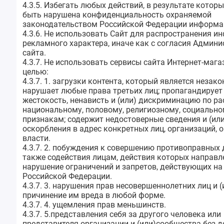
4.3.5. Избегать любых действий, в результате котор
быть нарушена конфиденциальность охраняемой
законодательством Российской Федерации информа
4.3.6. Не использовать Сайт для распространения 
рекламного характера, иначе как с согласия Админ
сайта.
4.3.7. Не использовать сервисы сайта Интернет-мага
целью:
4.3.7. 1. загрузки контента, который является незак
нарушает любые права третьих лиц; пропагандирует 
жестокость, ненависть и (или) дискриминацию по ра
национальному, половому, религиозному, социальн
признакам; содержит недостоверные сведения и (или
оскорбления в адрес конкретных лиц, организаций, 
власти.
4.3.7. 2. побуждения к совершению противоправных 
также содействия лицам, действия которых направл
нарушение ограничений и запретов, действующих на
Российской Федерации.
4.3.7. 3. нарушения прав несовершеннолетних лиц и (
причинение им вреда в любой форме.
4.3.7. 4. ущемления прав меньшинств.
4.3.7. 5.представления себя за другого человека или
представителя организации и (или)сообщества без 