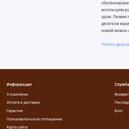
сбалансирова
используем ро
хром. Лезвия 
десятков вари
ножей можно с
профессиональ
выполняются 
Читать даль
гибкость и пр
Информация
Служба
О компании
Возвра
Оплата и доставка
Последн
Гарантии
Блог
Пользовательское соглашение
Карта сайта