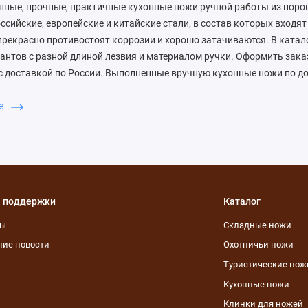
нные, прочные, практичные кухонные ножи ручной работы из поро
ссийские, европейские и китайские стали, в состав которых входят
прекрасно противостоят коррозии и хорошо затачиваются. В катал
антов с разной длиной лезвия и материалом ручки. Оформить зака
 доставкой по России. Выполненные вручную кухонные ножи по до
ные повара, и люди, которые любят готовить дома. Премиум - нож
из инновационных порошковых сталей, которые совмещают высок
ше
очность.
 поддержки
Каталог
ты
Складные ножи
ие новости
Охотничьи ножи
Туристические нож
Кухонные ножи
Клинки для ножей