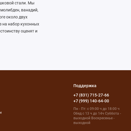
шковой стали. Мы
 молибден, ванадий,
оге около двух
з на набор кухонных
стоинству оценят и
и в нашей мастерской
ую износостойкость,
Поддержка
+7 (831) 715-27-66
+7 (999) 140-64-00
Пн - Пт: с 09:00 ч до 18:00 ч
и
Обед с 13 ч до 14ч Суббота -
выходной Воскресенье -
выходной