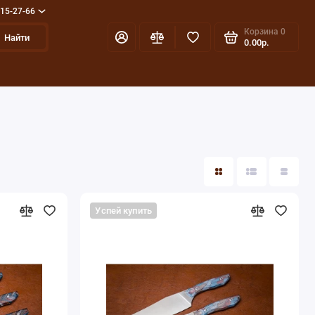
715-27-66
Корзина
0
Найти
0.00р.
Успей купить