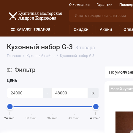
О компании
Гарантии
Последн
Скидки
Акции
Опла
КАТАЛОГ ТОВАРОВ
Кухонный набор G-3
3 товара
Главная
Кухонный набор
Кухонный набор G-3
Фильтр
ЦЕНА
Успей купит
-
р.
24 тыс.
30 тыс.
36 тыс.
42 тыс.
48 тыс.