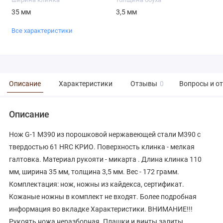
35 мм
3,5 мм
Все характеристики
Описание
Характеристики
Отзывы
0
Вопросы и о
Описание
Нож G-1 М390 из порошковой нержавеющей стали М390 с
твердостью 61 HRC КРИО. Поверхность клинка - мелкая
галтовка. Материал рукояти - микарта . Длина клинка 110
мм, ширина 35 мм, толщина 3,5 мм. Вес - 172 грамм.
Комплектация: нож, ножны из кайдекса, сертификат.
Кожаные ножны в комплект не входят. Более подробная
информация во вкладке Характеристики. ВНИМАНИЕ!!!
Рукоять ножа неразборная. Плашки и винты залиты