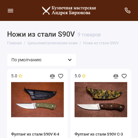
Ножи из стали S90V
9 товаров
Главная
Цельнометаллические ножи
Ножи из стали S90V
5.0
5.0
Фултанг из стали S90V K-4
Фултанг из стали S90V С-3