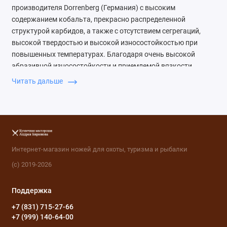
производителя Dorrenberg (Германия) с высоким
содержанием кобальта, прекрасно распределенной
структурой карбидов, а также с отсутствием сегрегаций,
высокой твердостью и высокой износостойкостью при
повышенных температурах. Благодаря очень высокой
абразивной износостойкости и приемлемой вязкости
применяется для изготовления тяжелонагруженного
Читать дальше
металлорежущего инструмента, инструмента для резки,
вырубки и глубокой вытяжки. За счет возможности
получения рабочей твердости 70+ HRC может служить
заменой твердому сплаву.
Охотничьи ножи из порошковой быстрорежущей стали
Интернет-магазин ножей для охоты, туризма и рыбалки
PMD60 с антикоррозионным покрытием от кузнечной
(с) 2019-2026
мастерской Андрея Бирюкова — это уникальные
инструменты ручной работы, созданные опытными
Поддержка
кузнецами, которые любят свое дело и стремятся создать
идеальные изделия для вашего удобства.
+7 (831) 715-27-66
+7 (999) 140-64-00
Охотничьи ножи из быстрореза — изделия для настоящих