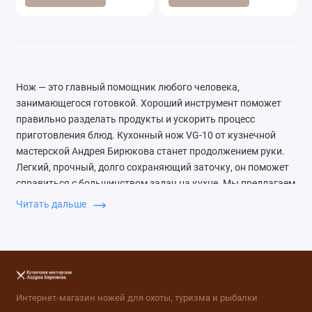
Нож — это главный помощник любого человека,
занимающегося готовкой. Хороший инструмент поможет
правильно разделать продукты и ускорить процесс
приготовления блюд. Кухонный нож VG-10 от кузнечной
мастерской Андрея Бирюкова станет продолжением руки.
Легкий, прочный, долго сохраняющий заточку, он поможет
справиться с большинством задач на кухне. Мы предлагаем
купить ножи по отличной цене и обеспечиваем быструю
Читать дальше
доставку в любой город России. Сталь VG-10 –
высокоуглеродистая, коррозионностойкая сталь,
легированная кобальтом и молибденом, создана компанией
Takefu Special Steel Co (Япония) для ножевой
промышленности. VG-10 содержит 1,05% углерода, 15,5%
хрома, 1,5% кобальта, 0,5% ванадия, 1,2% молибдена.
Интернет-магазин ножей для охоты, туризма и рыбалки
Углерод обеспечивает стали отличный рез, хром — защиту