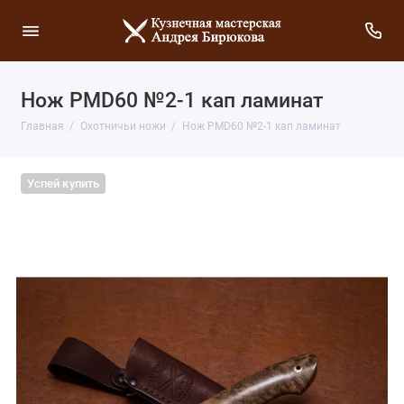
Нож PMD60 №2-1 кап ламинат
Главная
Охотничьи ножи
Нож PMD60 №2-1 кап ламинат
Успей купить