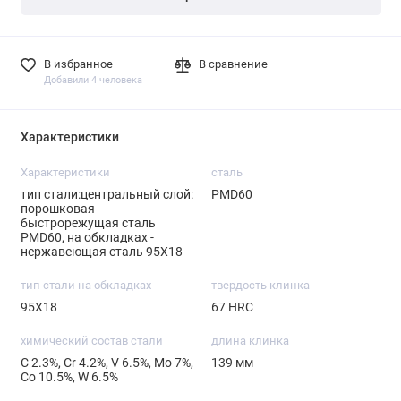
В избранное
В сравнение
Добавили 4 человека
Характеристики
Характеристики
сталь
тип стали:центральный слой:
PMD60
порошковая
быстрорежущая сталь
PMD60, на обкладках -
нержавеющая сталь 95Х18
тип стали на обкладках
твердость клинка
95Х18
67 HRC
химический состав стали
длина клинка
С 2.3%, Cr 4.2%, V 6.5%, Mo 7%,
139 мм
Со 10.5%, W 6.5%