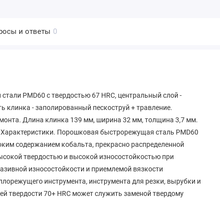
росы и ответы
0
тали PMD60 с твердостью 67 HRC, центральный слой -
ь клинка - заполированный пескоструй + травление.
монта. Длина клинка 139 мм, ширина 32 мм, толщина 3,7 мм.
ке Характеристики. Порошковая быстрорежущая сталь PMD60
ысоким содержанием кобальта, прекрасно распределенной
 высокой твердостью и высокой износостойкостью при
азивной износостойкости и приемлемой вязкости
лорежущего инструмента, инструмента для резки, вырубки и
чей твердости 70+ HRC может служить заменой твердому