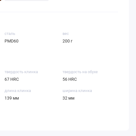
сталь
вес
PMD60
200 г
твердость клинка
твердость на обухе
67 HRC
56 HRC
длина клинка
ширина клинка
139 мм
32 мм