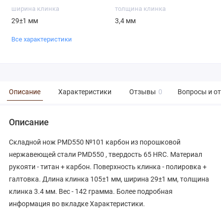
ширина клинка
толщина клинка
29±1 мм
3,4 мм
Все характеристики
Описание
Характеристики
Отзывы
0
Вопросы и о
Описание
Складной нож PMD550 №101 карбон из порошковой
нержавеющей стали PMD550 , твердость 65 HRC. Материал
рукояти - титан + карбон. Поверхность клинка - полировка +
галтовка. Длина клинка 105±1 мм, ширина 29±1 мм, толщина
клинка 3.4 мм. Вес - 142 грамма. Более подробная
информация во вкладке Характеристики.