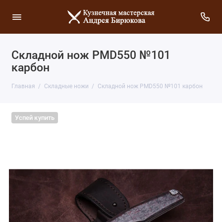
Складной нож PMD550 №101
карбон
Главная
Складные ножи
Складной нож PMD550 №101 карбон
Успей купить