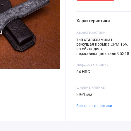
Характеристики
Характеристики
тип стали:ламинат:
режущая кромка СРМ 15V,
на обкладках -
нержавеющая сталь 95Х18
твердость клинка
64 HRC
ширина клинка
29±1 мм
Все характеристики