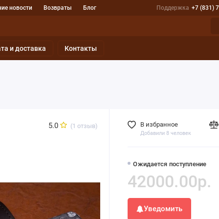
ие новости
Возвраты
Блог
Поддержка
+7 (831) 
та и доставка
Контакты
В избранное
5.0
(1 отзыв)
Добавили 8 человек
Ожидается поступление
42000.00р.
Уведомить