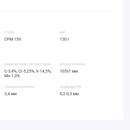
сталь
вес
СРМ 15V
130 г
химический состав стали
длина клинка
С-3,4%, Сr-5,25%, V-14,5%,
105±1 мм
Мо-1,3%
толщина клинка
подводы РК
3,4 мм
0,2-0,3 мм