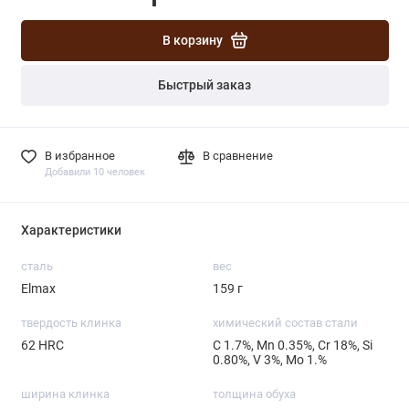
В корзину
Быстрый заказ
В избранное
В сравнение
Добавили 10 человек
Характеристики
сталь
вес
Elmax
159 г
твердость клинка
химический состав стали
62 HRC
С 1.7%, Mn 0.35%, Cr 18%, Si
0.80%, V 3%, Mo 1.%
ширина клинка
толщина обуха