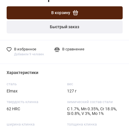
В корзину
Быстрый заказ
В избранное
В сравнение
Добавили 9 человек
Характеристики
сталь
вес
Elmax
127 г
твердость клинка
химический состав стали
62 HRC
С 1.7%, Mn 0.35%, Cr 18.0%,
Si 0.8%, V 3%, Mo 1%
ширина клинка
толщина клинка