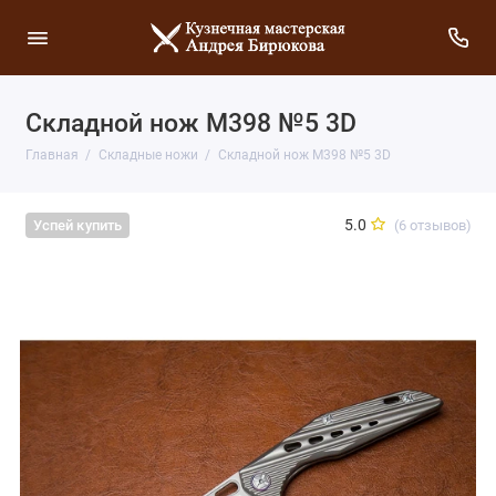
Складной нож М398 №5 3D
Главная
Складные ножи
Складной нож М398 №5 3D
5.0
(6 отзывов)
Успей купить