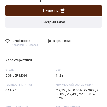
В корзину
Быстрый заказ
В избранное
В сравнение
Добавили 10 человек
Характеристики
сталь
вес
BOHLER М398
142 г
твердость клинка
химический состав стали
64 HRC
С 2,7% , Mn 0,50% , Cr 20% , Si
0,50% , V 7,4% , Mo 1,0%, W
0,7%
ширина клинка
толщина клинка