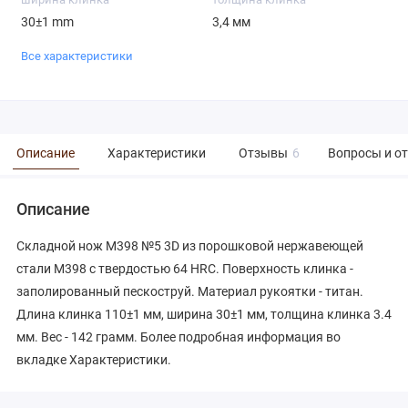
30±1 mm
3,4 мм
Все характеристики
Описание
Характеристики
Отзывы
6
Вопросы и о
Описание
Складной нож М398 №5 3D из порошковой нержавеющей
стали М398 с твердостью 64 HRC. Поверхность клинка -
заполированный пескоструй. Материал рукоятки - титан.
Длина клинка 110±1 мм, ширина 30±1 мм, толщина клинка 3.4
мм. Вес - 142 грамм. Более подробная информация во
вкладке Характеристики.