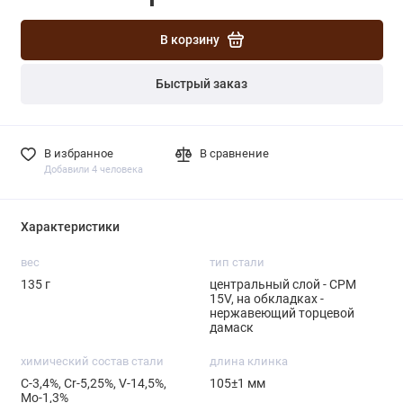
В корзину
Быстрый заказ
В избранное
В сравнение
Добавили 4 человека
Характеристики
вес
тип стали
135 г
центральный слой - CPM
15V, на обкладках -
нержавеющий торцевой
дамаск
химический состав стали
длина клинка
С-3,4%, Сr-5,25%, V-14,5%,
105±1 мм
Мо-1,3%