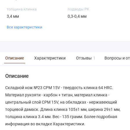
толщина клинка
подводы РК
3,4 мм
0,3-0,4 мм
Все характеристики
Описание
Характеристики
Отзывы
1
Вопросы и о
Описание
Складной нож №23 CPM 15V - твердость клинка 64 HRC.
Материал рукояти - карбон + титан, материал клинка -
центральный слой CPM 15V, на обкладках - нержавеющий
торцевой дамаск. Длина клинка 105±1 мм, ширина 29±1 мм,
толщина клинка 3.4 мм. Вес - 135 грамм. Более подробная
информация во вкладке Характеристики.