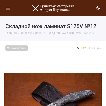
Складной нож ламинат S125V №12
Главная
Складные ножи
Складной нож ламинат S125V №12
5.0
(1 отзыв)
Успей купить