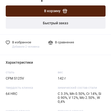
В корзину
Быстрый заказ
В избранное
В сравнение
Добавили 2 человека
Характеристики
сталь
вес
СРМ S125V
142 г
твердость клинка
химический состав стали
64 HRC
С 3.3%, Mn 0.50%, Cr 14%, Si
0.90%, V 12%, Mo 2.50% , W
0,4%
ширина клинка
толщина клинка