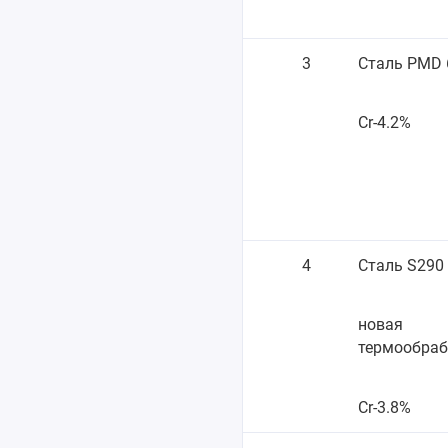
3
Сталь PMD 
Cr-4.2%
4
Сталь S290
новая
термообраб
Cr-3.8%