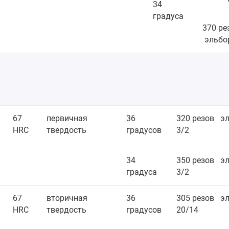
34
градуса
370 ре
эльбо
67
первичная
36
320 резов э
HRC
твердость
градусов
3/2
34
350 резов
эл
градуса
3/2
67
вторичная
36
305 резов
эл
HRC
твердость
градусов
20/14