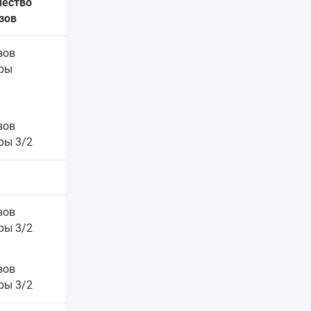
чество
зов
езов
ры
зов
ры 3/2
езов
ры 3/2
зов
ры 3/2