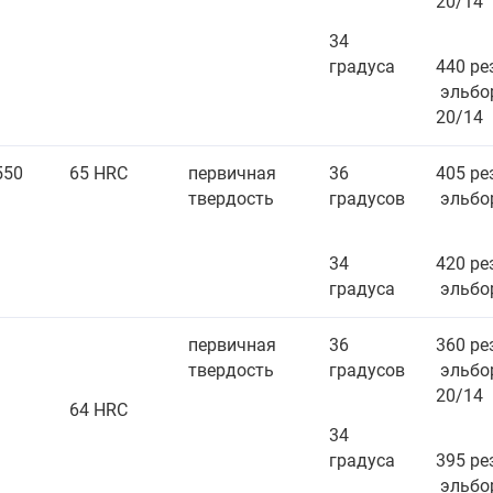
20/14
34
градуса
440 ре
эльбо
20/14
550
65 HRC
первичная
36
405 р
твердость
градусов
эльбо
34
420 ре
градуса
эльбо
8
первичная
36
360 р
твердость
градусов
эльбо
20/14
64 HRC
34
градуса
395 ре
эльбо