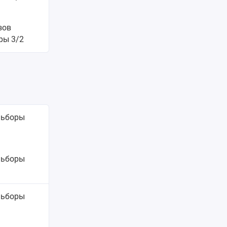
зов
ры 3/2
льборы
ьборы
ьборы