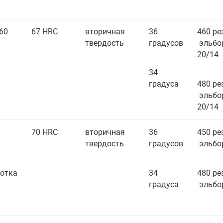
60
67 HRC
вторичная
36
460 р
твердость
градусов
эльбо
20/14
34
градуса
480 ре
эльбо
20/14
70 HRC
вторичная
36
450 р
твердость
градусов
эльбо
отка
34
480 ре
градуса
эльбо