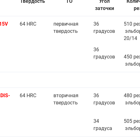
Твердость
ТО
Угол
Коли
заточки
ре
15V
64 HRC
первичная
36
510 р
твердость
градусов
эльбо
20/14
36
градусов
450 ре
эльбо
DIS-
64 HRC
вторичная
36
480 р
твердость
градусов
эльбо
34
505 ре
градуса
эльбо