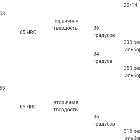
20/14
53
первичная
твердость
36
65 HRC
градусов
330 р
эльбо
34
градуса
350 ре
эльбо
53
вторичная
65 HRC
твердость
36
градусов
315 р
эльбо