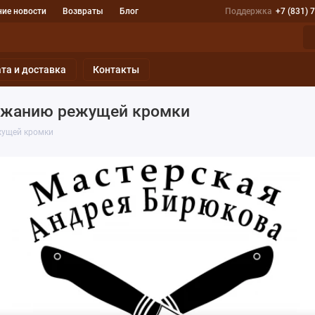
ие новости
Возвраты
Блог
Поддержка
+7 (831) 
та и доставка
Контакты
ержанию режущей кромки
жущей кромки