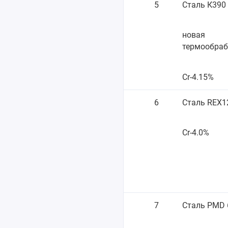
5
Сталь К390
новая
термообраб
Cr-4.15%
6
Сталь REX1
Cr-4.0%
7
Сталь PMD 