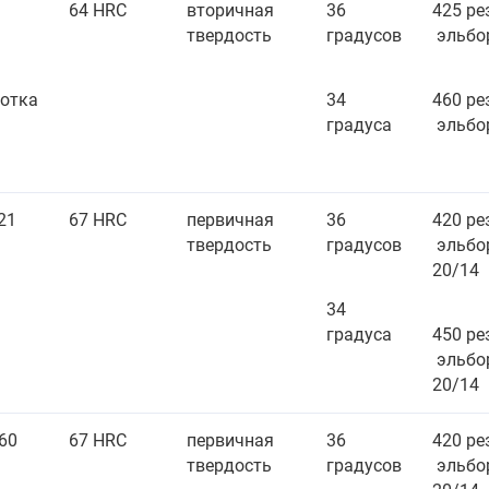
64 HRC
вторичная
36
425 р
твердость
градусов
эльбо
отка
34
460 ре
градуса
эльбо
21
67 HRC
первичная
36
420 р
твердость
градусов
эльбо
20/14
34
градуса
450 ре
эльбо
20/14
60
67 HRC
первичная
36
420 р
твердость
градусов
эльбо