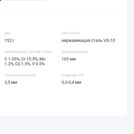
вес
тип стали
152 г
нержавеющая сталь VG-10
химический состав стали
длина клинка
С 1.05%, Cr 15.5%, Mo
105 мм
1.2%, Со 1.5%, V 0.5%
толщина клинка
подводы РК
3,5 мм
0,3-0,4 мм