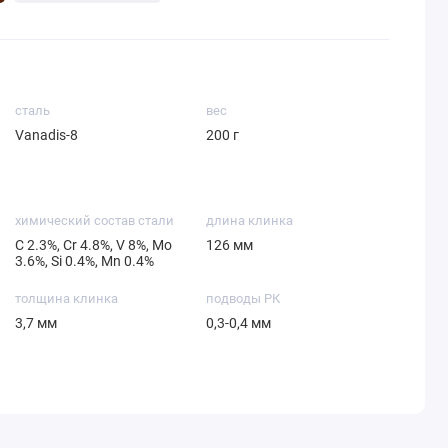
сталь
вес
Vanadis-8
200 г
химический состав стали
длина клинка
С 2.3%, Cr 4.8%, V 8%, Mo
126 мм
3.6%, Si 0.4%, Mn 0.4%
толщина клинка
подводы РК
3,7 мм
0,3-0,4 мм