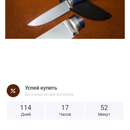
Успей купить
До конца акции осталось
114
1
7
5
2
Дней
Часов
Минут