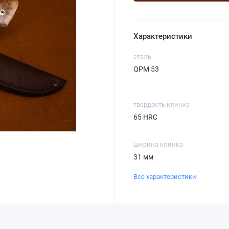
Характеристики
сталь
QPM 53
твердость клинка
65 HRC
ширина клинка
31 мм
Все характеристики