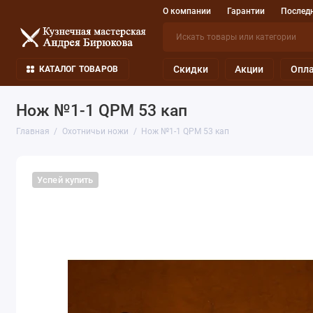
О компании
Гарантии
Последн
Скидки
Акции
Опла
КАТАЛОГ ТОВАРОВ
Нож №1-1 QPM 53 кап
Главная
Охотничьи ножи
Нож №1-1 QPM 53 кап
Успей купить