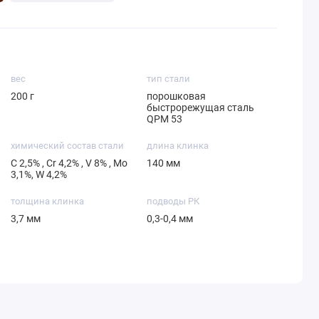
вес
тип стали
200 г
порошковая
быстрорежущая сталь
QPM 53
химический состав стали
длина клинка
С 2,5% , Cr 4,2% , V 8% , Mo
140 мм
3,1%, W 4,2%
толщина клинка
подводы РК
3,7 мм
0,3-0,4 мм