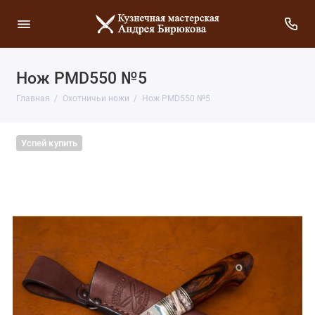
Нож PMD550 №5
Главная
Охотничьи ножи
Нож PMD550 №5
Успей купить