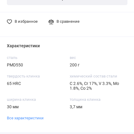
В избранное
В сравнение
Характеристики
сталь
вес
PMD550
200 г
твердость клинка
химический состав стали
65 HRC
С 2.6%, Cr 17%, V 3.3%, Mo
1.8%, Со 2%
ширина клинка
толщина клинка
30 мм
3,7 мм
Все характеристики