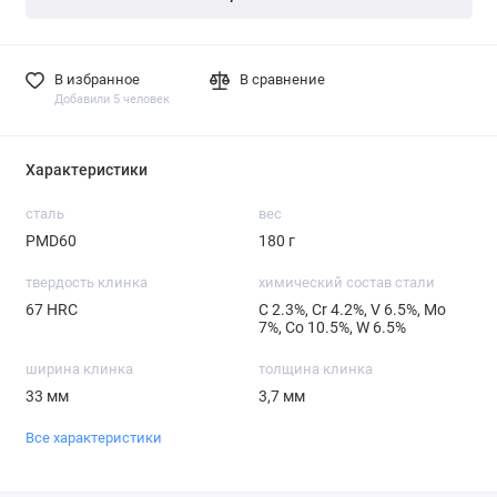
В избранное
В сравнение
Добавили 5 человек
Характеристики
сталь
вес
PMD60
180 г
твердость клинка
химический состав стали
67 HRC
С 2.3%, Cr 4.2%, V 6.5%, Mo
7%, Со 10.5%, W 6.5%
ширина клинка
толщина клинка
33 мм
3,7 мм
Все характеристики