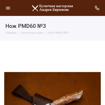
Нож PMD60 №3
Главная
Охотничьи ножи
Нож PMD60 №3