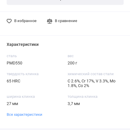
В избранное
В сравнение
Характеристики
сталь
вес
PMD550
200 г
твердость клинка
химический состав стали
65 HRC
С 2.6%, Cr 17%, V 3.3%, Mo
1.8%, Со 2%
ширина клинка
толщина клинка
27 мм
3,7 мм
Все характеристики