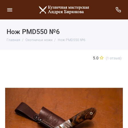
Нож PMD550 №6
Главная
Охотничьи ножи
Нож PMD550 №6
5.0
(1 отзыв)