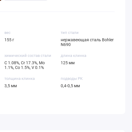
вес
тип стали
155 г
нержавеющая сталь Bohler
N690
химический состав стали
длина клинка
С 1.08%, Cr 17.3%, Mo
125 мм
1.1%, Со 1.5%, V 0.1%
толщина клинка
подводы РК
3,5 мм
0,4-0,5 мм