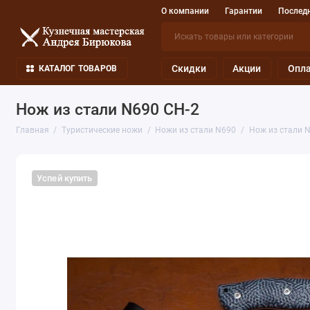
О компании
Гарантии
Последн
Скидки
Акции
Опла
КАТАЛОГ ТОВАРОВ
Нож из стали N690 СН-2
Главная
Туристические ножи
Ножи из стали N690
Нож из стали 
Успей купить