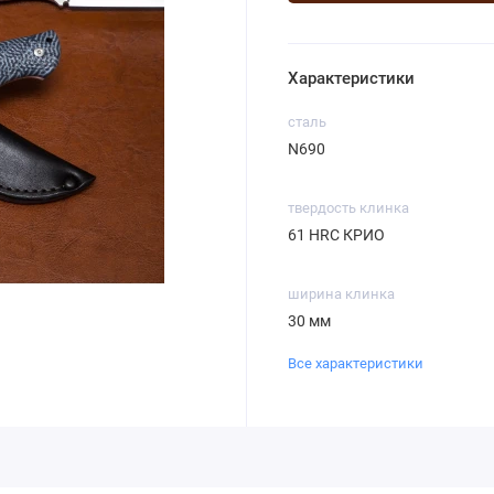
Характеристики
сталь
N690
твердость клинка
61 HRC КРИО
ширина клинка
30 мм
Все характеристики