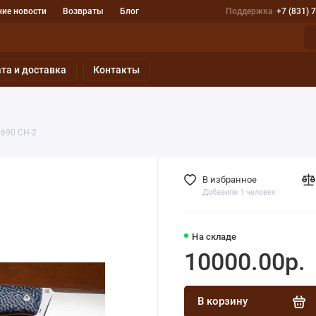
ие новости
Возвраты
Блог
Поддержка
+7 (831) 
та и доставка
Контакты
N690 СН-2
В избранное
Добавили 1 человек
На складе
10000.00р.
В корзину