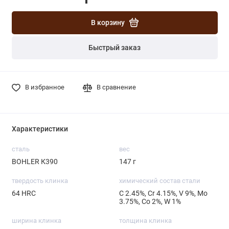
В корзину
Быстрый заказ
В избранное
В сравнение
Характеристики
сталь
вес
BOHLER К390
147 г
твердость клинка
химический состав стали
64 HRC
С 2.45%, Cr 4.15%, V 9%, Mo
3.75%, Со 2%, W 1%
ширина клинка
толщина клинка