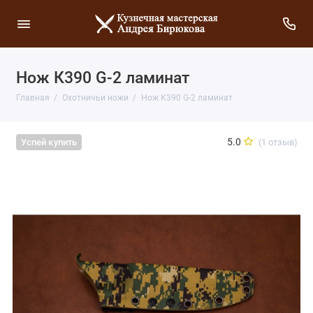
Нож К390 G-2 ламинат
Главная
Охотничьи ножи
Нож К390 G-2 ламинат
5.0
(1 отзыв)
Успей купить