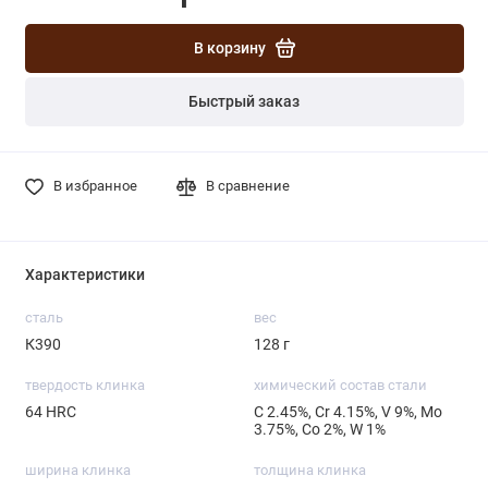
В корзину
Быстрый заказ
В избранное
В сравнение
Характеристики
сталь
вес
К390
128 г
твердость клинка
химический состав стали
64 HRC
С 2.45%, Cr 4.15%, V 9%, Mo
3.75%, Со 2%, W 1%
ширина клинка
толщина клинка