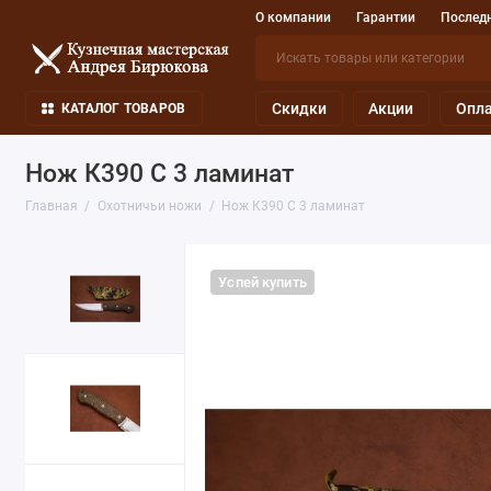
О компании
Гарантии
Последн
Скидки
Акции
Опла
КАТАЛОГ ТОВАРОВ
Нож К390 С 3 ламинат
Главная
Охотничьи ножи
Нож К390 С 3 ламинат
Успей купить