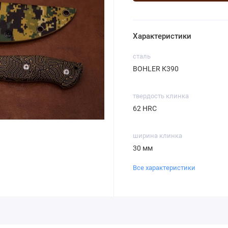
Характеристики
сталь
BOHLER К390
твердость клинка
62 HRC
ширина клинка
30 мм
Все характеристики