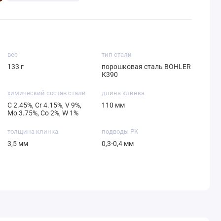
вес
тип стали
133 г
порошковая сталь BOHLER
К390
химический состав стали
длина клинка
С 2.45%, Cr 4.15%, V 9%,
110 мм
Mo 3.75%, Со 2%, W 1%
толщина клинка
подводы РК
3,5 мм
0,3-0,4 мм