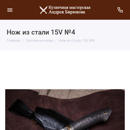
Нож из стали 15V №4
Главная
Охотничьи ножи
Нож из стали 15V №4