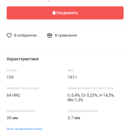
Уведомить
В избранное
В сравнение
Характеристики
сталь
вес
15V
197 г
твердость клинка
химический состав стали
64 HRC
С-3,4%, Сr-5,25%, V-14,5%,
Мо-1,3%
ширина клинка
толщина клинка
30 мм
3.7 мм
Все характеристики