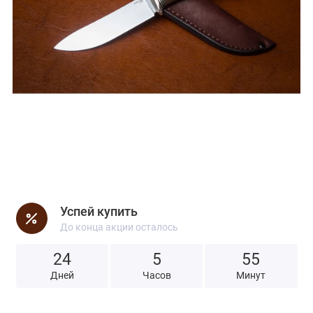
Успей купить
До конца акции осталось
24
5
5
5
Дней
Часов
Минут