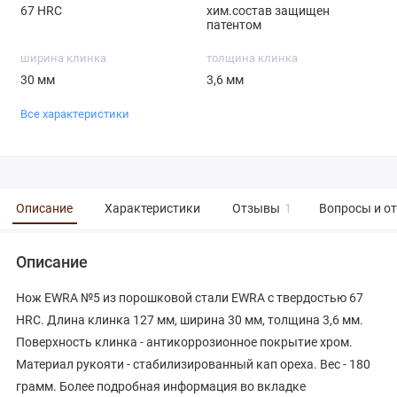
67 HRC
хим.состав защищен
патентом
ширина клинка
толщина клинка
30 мм
3,6 мм
Все характеристики
Описание
Характеристики
Отзывы
1
Вопросы и о
Описание
Нож EWRA №5 из порошковой стали EWRA с твердостью 67
HRC. Длина клинка 127 мм, ширина 30 мм, толщина 3,6 мм.
Поверхность клинка - антикоррозионное покрытие хром.
Материал рукояти - стабилизированный кап ореха. Вес - 180
грамм. Более подробная информация во вкладке