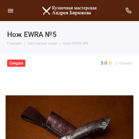
Нож EWRA №5
Главная
Охотничьи ножи
Нож EWRA №5
5.0
(1 отзыв)
Скидки