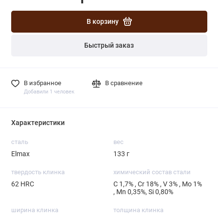
В корзину
Быстрый заказ
В избранное
В сравнение
Добавили 1 человек
Характеристики
сталь
вес
Elmax
133 г
твердость клинка
химический состав стали
62 HRC
С 1,7% , Cr 18% , V 3% , Mo 1%
, Mn 0,35%, Si 0,80%
ширина клинка
толщина клинка