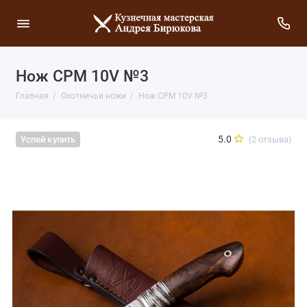
Нож CPM 10V №3
Главная
Охотничьи ножи
Нож CPM 10V №3
5.0
(2 отзыва)
Успей купить