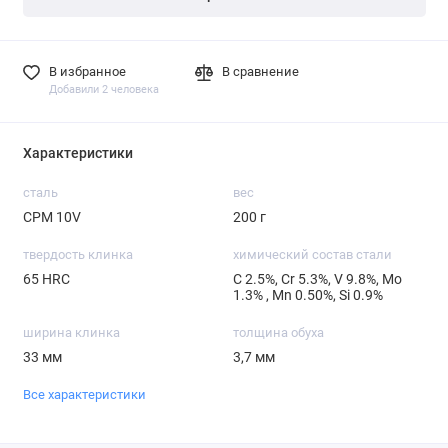
В избранное
В сравнение
Добавили 2 человека
Характеристики
сталь
вес
CPM 10V
200 г
твердость клинка
химический состав стали
65 HRC
С 2.5%, Cr 5.3%, V 9.8%, Mo
1.3% , Mn 0.50%, Si 0.9%
ширина клинка
толщина обуха
33 мм
3,7 мм
Все характеристики