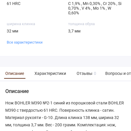
61 HRC
С 1,9% , Mn 0,30% , Cr 20% , Si
0,70% , V 4% , Mo 1% , W
0,60%
ширина клинка
толщина обуха
32 мм
3,7 мм
Все характеристики
Описание
Характеристики
Отзывы
0
Вопросы и о
Описание
Нож BOHLER M390 №2-1 синий из порошковой стали BOHLER
М390 с твердостью 61 HRC. Поверхность клинка - сатин.
Материал рукояти - G-10. Длина клинка 138 мм, ширина 32
мм, толщина 3,7 мм. Вес - 200 грамм. Комплектация: нож,