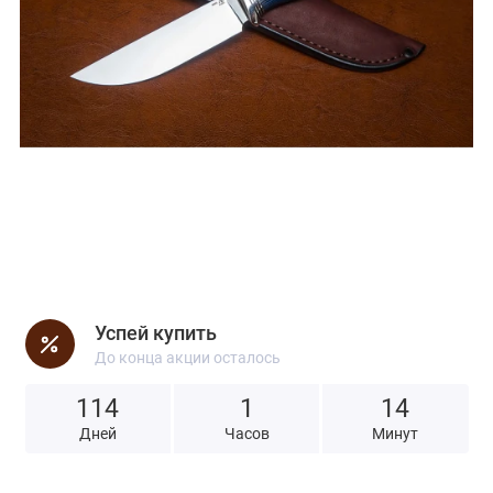
Успей купить
До конца акции осталось
114
1
1
4
Дней
Часов
Минут