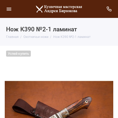
Нож К390 №2-1 ламинат
Главная
Охотничьи ножи
Нож К390 №2-1 ламинат
Успей купить