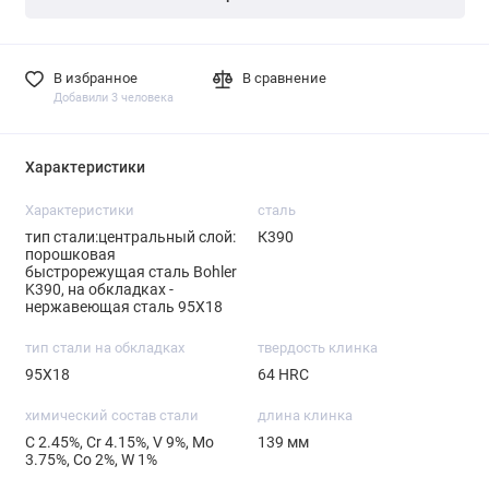
В избранное
В сравнение
Добавили 3 человека
Характеристики
Характеристики
сталь
тип стали:центральный слой:
К390
порошковая
быстрорежущая сталь Bohler
K390, на обкладках -
нержавеющая сталь 95Х18
тип стали на обкладках
твердость клинка
95Х18
64 HRC
химический состав стали
длина клинка
С 2.45%, Cr 4.15%, V 9%, Mo
139 мм
3.75%, Со 2%, W 1%