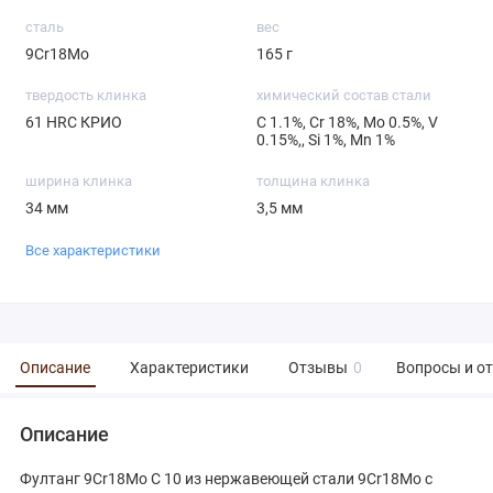
сталь
вес
9Cr18Mo
165 г
твердость клинка
химический состав стали
61 HRC КРИО
С 1.1%, Cr 18%, Mo 0.5%, V
0.15%,, Si 1%, Mn 1%
ширина клинка
толщина клинка
34 мм
3,5 мм
Все характеристики
Описание
Характеристики
Отзывы
0
Вопросы и о
Описание
Фултанг 9Cr18Mo С 10 из нержавеющей стали 9Cr18Mo с