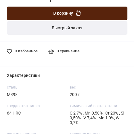
В корзину
Быстрый заказ
В избранное
В сравнение
Характеристики
сталь
вес
М398
200 г
твердость клинка
химический состав стали
64 HRC
С 2,7% , Mn 0,50% , Cr 20% , Si
0,50% , V 7,4% , Mo 1,0%, W
0,7%
ширина клинка
толщина клинка