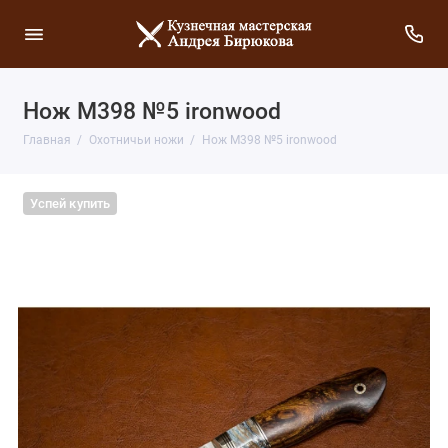
Нож М398 №5 ironwood
Главная
Охотничьи ножи
Нож М398 №5 ironwood
Успей купить