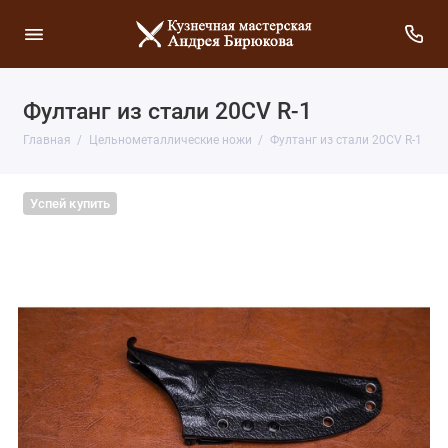
Фултанг из стали 20CV R-1
Главная
Цельнометаллические ножи
Фултанг из стали 20CV R-1
Успей купить