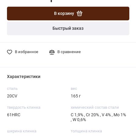
В корзину
Быстрый заказ
В избранное
В сравнение
Характеристики
сталь
вес
20CV
165 г
твердость клинка
химический состав стали
61HRC
С 1,9% , Cr 20% , V 4% , Mo 1%
, W 0,6%
ширина клинка
толщина клинка