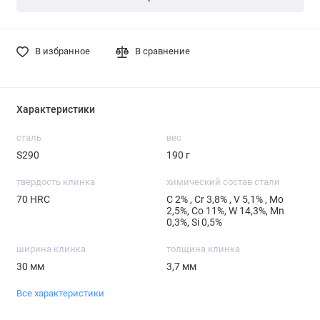
В избранное
В сравнение
Характеристики
сталь
вес
S290
190 г
твердость клинка
химический состав стали
70 HRC
С 2% , Cr 3,8% , V 5,1% , Mo
2,5%, Co 11%, W 14,3%, Mn
0,3%, Si 0,5%
ширина клинка
толщина клинка
30 мм
3,7 мм
Все характеристики