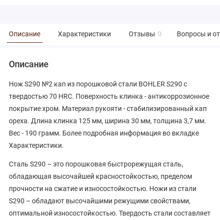
Описание
Характеристики
Отзывы
0
Вопросы и о
Описание
Нож S290 №2 кап из порошковой стали BOHLER S290 с
твердостью 70 HRC. Поверхность клинка - антикоррозионное
покрытие хром. Материал рукояти - стабилизированный кап
ореха. Длина клинка 125 мм, ширина 30 мм, толщина 3,7 мм.
Вес - 190 грамм. Более подробная информация во вкладке
Характеристики.
Сталь S290 – это
порошковая быстрорежущая сталь,
обладающая высочайшей красностойкостью, пределом
прочности на сжатие и износостойкостью.
Ножи из стали
S290 – обладают высочайшими режущими свойствами,
оптимальной износостойкостью. Твердость стали составляет