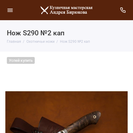
Нож S290 №2 кап
Главная
Охотничьи ножи
Нож S290 №2 кап
Успей купить