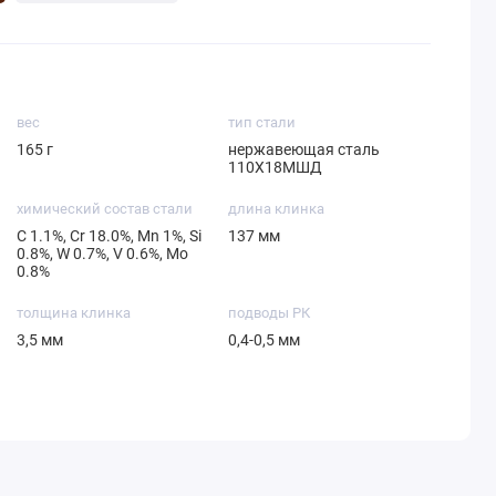
вес
тип стали
165 г
нержавеющая сталь
110Х18МШД
химический состав стали
длина клинка
С 1.1%, Cr 18.0%, Mn 1%, Si
137 мм
0.8%, W 0.7%, V 0.6%, Mo
0.8%
толщина клинка
подводы РК
3,5 мм
0,4-0,5 мм