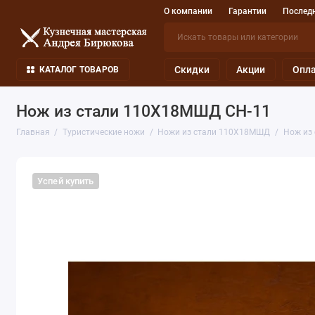
О компании
Гарантии
Последн
Скидки
Акции
Опла
КАТАЛОГ ТОВАРОВ
Нож из стали 110Х18МШД СН-11
Главная
Туристические ножи
Ножи из стали 110Х18МШД
Нож из
Успей купить