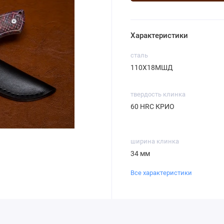
Характеристики
сталь
110Х18МШД
твердость клинка
60 HRC КРИО
ширина клинка
34 мм
Все характеристики