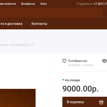
ие новости
Возвраты
Блог
Поддержка
+7 (831) 
та и доставка
Контакты
 стали 110Х18МШД СН-11
В избранное
Добавили 1 человек
На складе
9000.00р.
В корзину