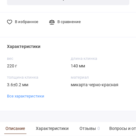
В избранное
В сравнение
Характеристики
вес
длина клинка
220 г
140 мм
толщина клинка
материал
3.6±0.2 мм
микарта черно-красная
Все характеристики
Описание
Характеристики
Отзывы
0
Вопросы и о