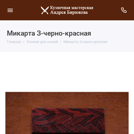
Микарта З-черно-красная
Главная
Клинки для ножей
Микарта З-черно-красная