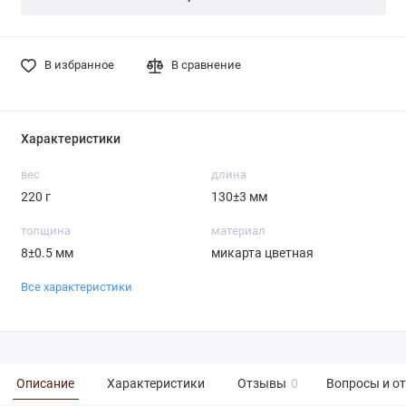
В избранное
В сравнение
Характеристики
вес
длина
220 г
130±3 мм
толщина
материал
8±0.5 мм
микарта цветная
Все характеристики
Описание
Характеристики
Отзывы
0
Вопросы и о