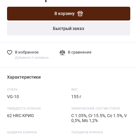
В корзину
Быстрый заказ
В избранное
В сравнение
Добавили 3 человека
Характеристики
сталь
вес
VG-10
155 г
твердость клинка
химический состав стали
62 HRC КРИО
С 1.05%, Cr 15.5%, Co 1.5%, V
0,5%, Mo 1,2%
ширина клинка
толщина клинка